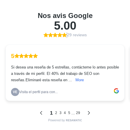
Nos avis Google
5.00
29 reviews
5
Si desea una reseña de 5 estrellas, contácteme lo antes posible
a través de mi perfil. El 40% del trabajo de SEO son
reseñas.Eliminaré esta reseña en ...
More
VE
Visita el perfil para con...
1
...
2
3
4
5
29
Powered by
RESAMATIC